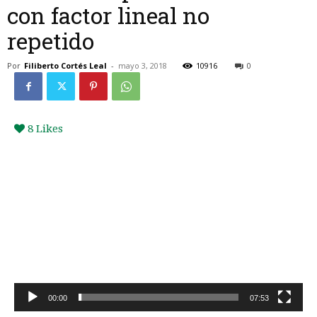
con factor lineal no
repetido
Por
Filiberto Cortés Leal
-
mayo 3, 2018
10916
0
8
Likes
Reproductor
de
vídeo
00:00
07:53