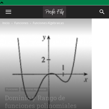
Profe
Inicio
Funciones
Funciones Algebraicas
Fily
Funciones
Funciones Algebraicas
Dominio y Rango de
funciones polinomiales