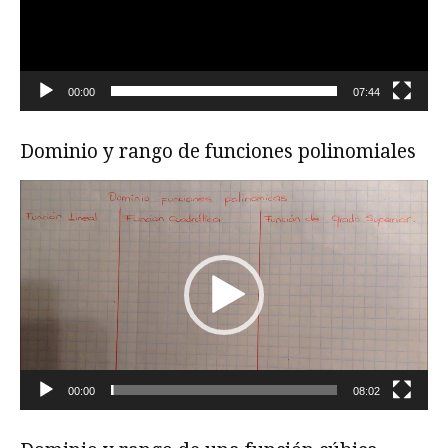
00:00
07:44
Dominio y rango de funciones polinomiales
Reproductor
de
vídeo
00:00
08:02