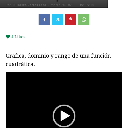
Por
Filiberto Cortés Leal
-
marzo 26, 2020
15814
0
4
Likes
Gráfica, dominio y rango de una función
cuadrática.
Reproductor
de
vídeo