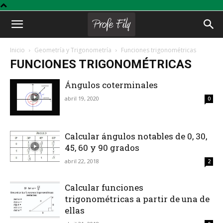
Profe
Inicio
Geometría y Trigonometría
Funciones trigonométricas
FUNCIONES TRIGONOMÉTRICAS
Fily
Ángulos coterminales
abril 19, 2020
0
Calcular ángulos notables de 0, 30,
45, 60 y 90 grados
abril 22, 2018
2
Calcular funciones
trigonométricas a partir de una de
ellas