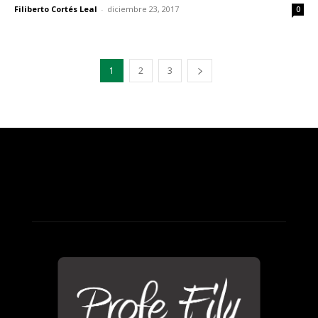
Filiberto Cortés Leal
-
diciembre 23, 2017
0
1
2
3