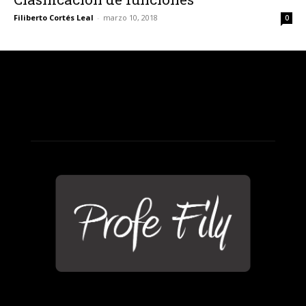
Filiberto Cortés Leal
-
marzo 10, 2018
0