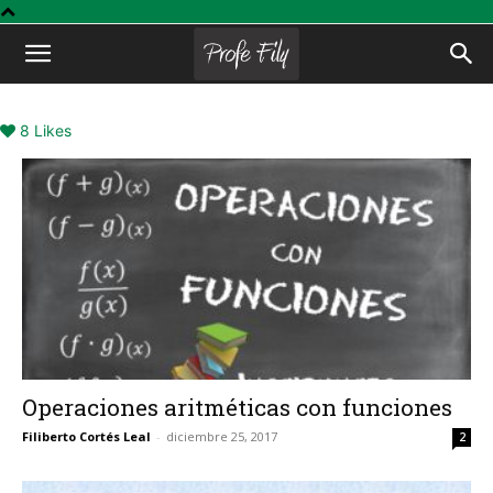
Profe
8
Likes
Fily
Operaciones aritméticas con funciones
Filiberto Cortés Leal
-
diciembre 25, 2017
2