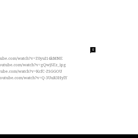
0
utube.com/watch?v=Z0yuI14kMNE
outube.com/watch?v=gQwjSEz_ipg
utube.com/watch?v=KcfC-ZSGGOU
youtube.com/watch?v=Q-3UuR3HylY