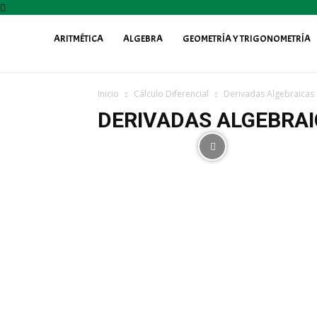
ARITMÉTICA
ALGEBRA
GEOMETRÍA Y TRIGONOMETRÍA
Profe
Inicio
Cálculo Diferencial
Derivadas Algebraicas
Fily
DERIVADAS ALGEBRA