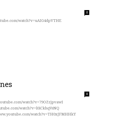
0
outube.com/watch?v=uAIG4dpVTHE
ones
0
youtube.com/watch?v=79OZzjpvawI
outube.com/watch?v=l0iCkhqVsNQ
//www.youtube.com/watch?v=TH0xJFMHHkY