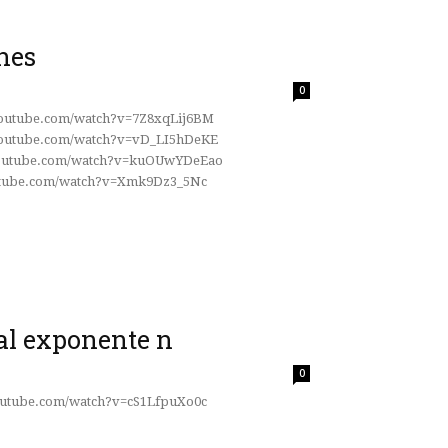
nes
0
outube.com/watch?v=7Z8xqLij6BM
youtube.com/watch?v=vD_LI5hDeKE
youtube.com/watch?v=kuOUwYDeEao
outube.com/watch?v=Xmk9Dz3_5Nc
al exponente n
0
outube.com/watch?v=cS1LfpuXo0c