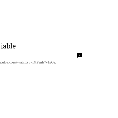
iable
0
outube.com/watch?v=lMPmh7vkjOg