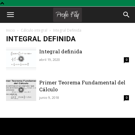
Profe
Inicio
Cálculo integral
Integral Definida
INTEGRAL DEFINIDA
Fily
Integral definida
abril 19, 2020
0
Primer Teorema Fundamental del
Cálculo
junio 9, 2018
0