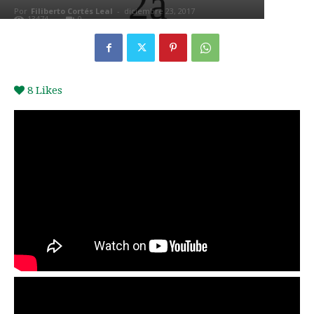
Por
Filiberto Cortés Leal
-
diciembre 23, 2017
13474
0
8
Likes