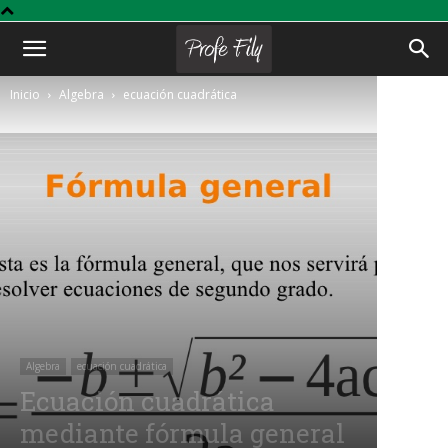
Profe
Inicio
Algebra
ecuación cuadrática
Fily
Algebra
ecuación cuadrática
Ecuación cuadrática
mediante fórmula general