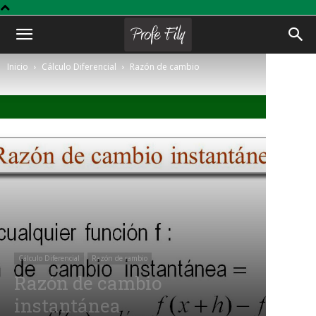
Profe
Inicio
Cálculo Diferencial
Razón de cambio
Fily
Cálculo Diferencial
Razón de cambio
Razón de cambio
instantánea