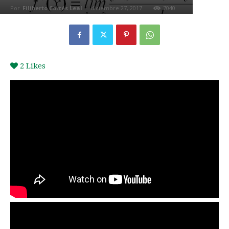
Por
Filiberto Cortés Leal
-
diciembre 27, 2017
7040
0
2
Likes