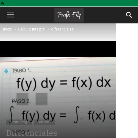
Profe
Inicio
Cálculo integral
diferenciales
Fily
Cálculo integral
diferenciales
Diferenciales