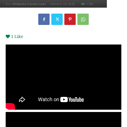
Por
Filiberto Cortés Leal
-
febrero 14, 2018
1780
0
1
Like