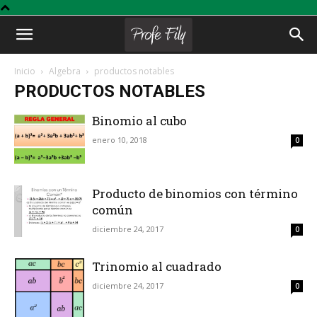
Profe
Inicio
Algebra
productos notables
PRODUCTOS NOTABLES
Fily
Binomio al cubo
enero 10, 2018
0
Producto de binomios con término
común
diciembre 24, 2017
0
Trinomio al cuadrado
diciembre 24, 2017
0