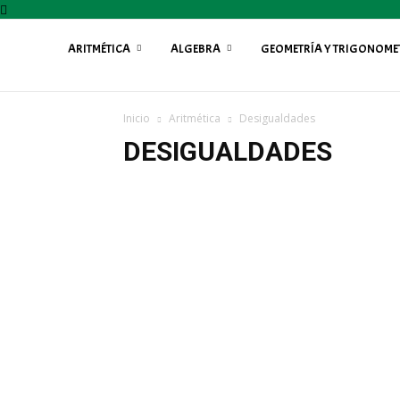
ARITMÉTICA
ALGEBRA
GEOMETRÍA Y TRIGONOME
Profe
Inicio
Aritmética
Desigualdades
Fily
DESIGUALDADES