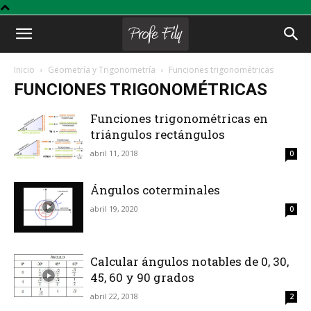
Profe
Inicio
Geometría y Trigonometría
Funciones trigonométricas
FUNCIONES TRIGONOMÉTRICAS
Fily
Funciones trigonométricas en
triángulos rectángulos
abril 11, 2018
0
Ángulos coterminales
abril 19, 2020
0
Calcular ángulos notables de 0, 30,
45, 60 y 90 grados
abril 22, 2018
2