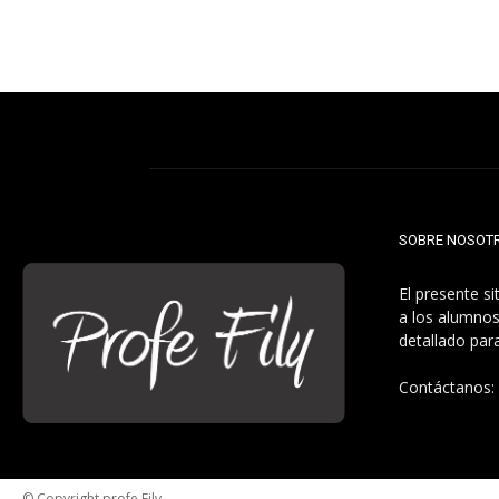
SOBRE NOSOT
El presente s
a los alumnos
detallado par
Contáctanos:
© Copyright profe Fily