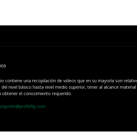
ROS
itio contiene una recopilación de videos que en su mayoría son relati
 del nivel básico hasta nivel medio superior, tener al alcance materia
a obtener el conocimiento requerido.
soporte@profefily.com