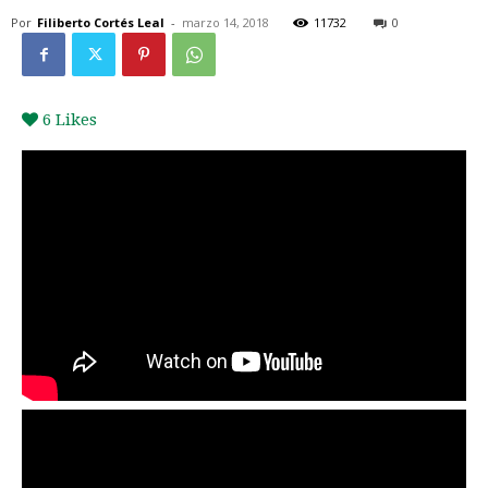
Por
Filiberto Cortés Leal
-
marzo 14, 2018
11732
0
6
Likes