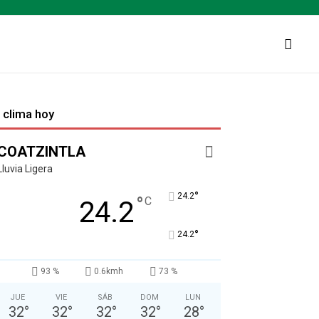
l clima hoy
COATZINTLA
Lluvia Ligera
°
24.2
°
C
24.2
°
24.2
93 %
0.6kmh
73 %
JUE
VIE
SÁB
DOM
LUN
32
°
32
°
32
°
32
°
28
°