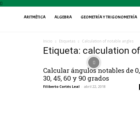
ARITMÉTICA
ALGEBRA
GEOMETRÍA Y TRIGONOMETRÍA
Profe
Inicio
Etiquetas
Calculation of notable angles
Fily
Etiqueta: calculation o
Calcular ángulos notables de 0,
30, 45, 60 y 90 grados
Filiberto Cortés Leal
-
abril 22, 2018