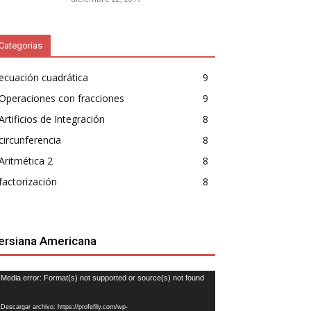
Categorias
ecuación cuadrática
9
Operaciones con fracciones
9
Artificios de Integración
8
circunferencia
8
Aritmética 2
8
factorización
8
ersiana Americana
productor
Media error: Format(s) not supported or source(s) not found
e
deo
Descargar archivo: https://profefily.com/wp-