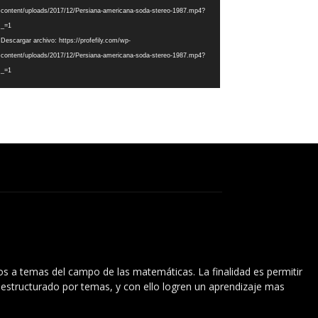
content/uploads/2017/12/Persiana-americana-soda-stereo-1987.mp4?
_=1
Descargar archivo: https://profefily.com/wp-
content/uploads/2017/12/Persiana-americana-soda-stereo-1987.mp4?
_=1
vos a temas del campo de las matemáticas. La finalidad es permitir
l estructurado por temas, y con ello logren un aprendizaje mas