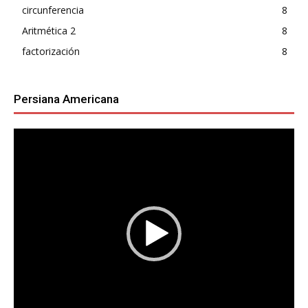
circunferencia
8
Aritmética 2
8
factorización
8
Persiana Americana
Reproductor
de
vídeo