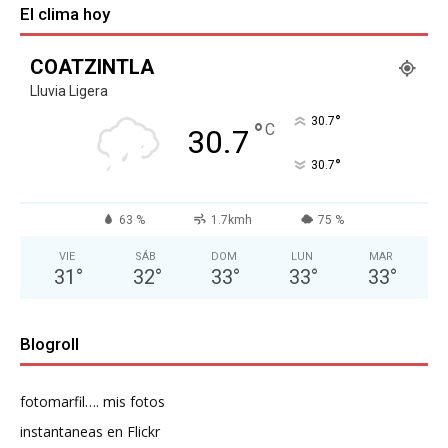
El clima hoy
COATZINTLA
Lluvia Ligera
°
30.7
°
C
30.7
°
30.7
63 %
1.7kmh
75 %
VIE
SÁB
DOM
LUN
MAR
31
°
32
°
33
°
33
°
33
°
Blogroll
fotomarfil…. mis fotos
instantaneas en Flickr