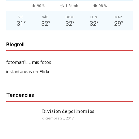
90 %
1.3kmh
98 %
VIE
SÁB
DOM
LUN
MAR
31
°
32
°
32
°
32
°
29
°
Blogroll
fotomarfil…. mis fotos
instantaneas en Flickr
Tendencias
División de polinomios
diciembre 25, 2017