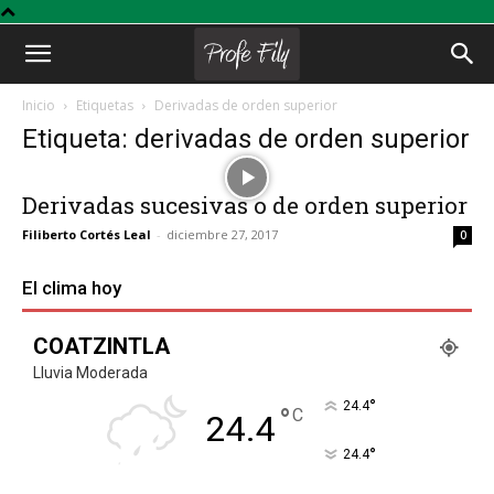
Profe
Inicio
Etiquetas
Derivadas de orden superior
Etiqueta: derivadas de orden superior
Fily
Derivadas sucesivas o de orden superior
Filiberto Cortés Leal
-
diciembre 27, 2017
0
El clima hoy
COATZINTLA
Lluvia Moderada
°
24.4
°
C
24.4
°
24.4