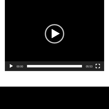
de
vídeo
00:00
05:53