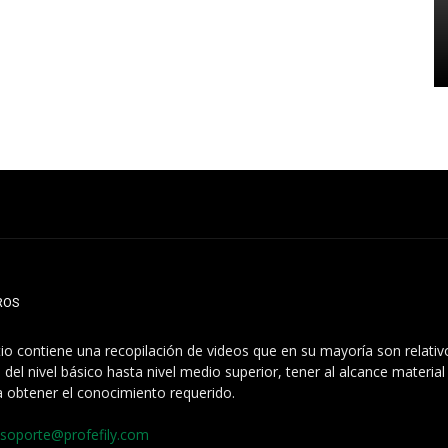
ROS
itio contiene una recopilación de videos que en su mayoría son relati
 del nivel básico hasta nivel medio superior, tener al alcance materia
a obtener el conocimiento requerido.
soporte@profefily.com