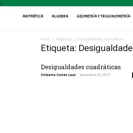
ARITMÉTICA
ALGEBRA
GEOMETRÍA Y TRIGONOMETRÍA
Profe
Inicio
Etiquetas
Desigualdades cuadráticas
Fily
Etiqueta: Desigualdade
Desigualdades cuadráticas
Filiberto Cortés Leal
-
diciembre 23, 2017