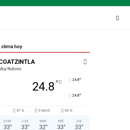
l clima hoy
COATZINTLA
Muy Nuboso
°
24.8
°
C
24.8
°
24.8
87 %
0.6kmh
80 %
DOM
LUN
MAR
MIÉ
JUE
33
°
33
°
32
°
33
°
33
°