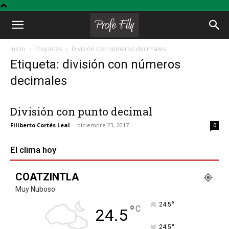
Profe
Inicio
Etiquetas
División con números decimales
Etiqueta: división con números
Fily
decimales
División con punto decimal
Filiberto Cortés Leal
-
diciembre 23, 2017
0
El clima hoy
COATZINTLA
Muy Nuboso
°
24.5
°
C
24.5
°
24.5