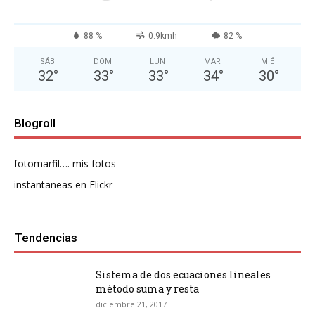
88 %
0.9kmh
82 %
SÁB
DOM
LUN
MAR
MIÉ
32
°
33
°
33
°
34
°
30
°
Blogroll
fotomarfil…. mis fotos
instantaneas en Flickr
Tendencias
Sistema de dos ecuaciones lineales
método suma y resta
diciembre 21, 2017