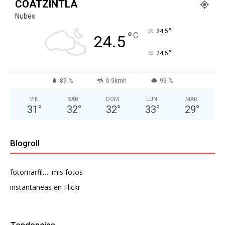
COATZINTLA
Nubes
°
24.5
°
C
24.5
°
24.5
89 %
0.9kmh
99 %
VIE
SÁB
DOM
LUN
MAR
31
°
32
°
32
°
33
°
29
°
Blogroll
fotomarfil…. mis fotos
instantaneas en Flickr