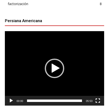
factorización
8
Persiana Americana
Reproductor
de
vídeo
00:00
05:53