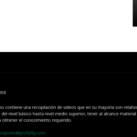
ROS
itio contiene una recopilación de videos que en su mayoría son relati
 del nivel básico hasta nivel medio superior, tener al alcance materia
a obtener el conocimiento requerido.
soporte@profefily.com