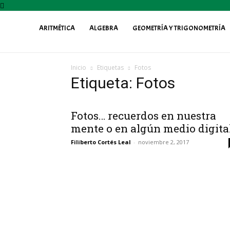
ARITMÉTICA
ALGEBRA
GEOMETRÍA Y TRIGONOMETRÍA
Profe
Inicio
Etiquetas
Fotos
Fily
Etiqueta: Fotos
Fotos… recuerdos en nuestra
mente o en algún medio digital
Filiberto Cortés Leal
-
noviembre 2, 2017