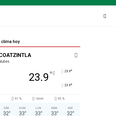
l clima hoy
COATZINTLA
Nubes
°
23.9
°
C
23.9
°
23.9
91 %
1kmh
90 %
SÁB
DOM
LUN
MAR
MIÉ
32
°
33
°
33
°
33
°
32
°