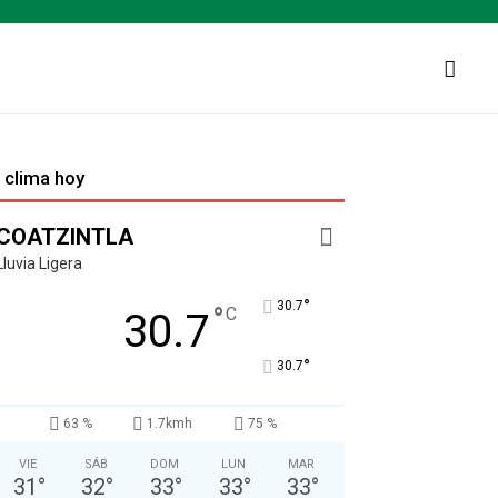
l clima hoy
COATZINTLA
Lluvia Ligera
°
30.7
°
C
30.7
°
30.7
63 %
1.7kmh
75 %
VIE
SÁB
DOM
LUN
MAR
31
°
32
°
33
°
33
°
33
°