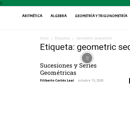
ARITMÉTICA
ALGEBRA
GEOMETRÍA Y TRIGONOMETRÍA
Profe
Inicio
Etiquetas
Geometric sequences
Fily
Etiqueta: geometric s
Sucesiones y Series
Geométricas
Filiberto Cortés Leal
-
octubre 15, 2020