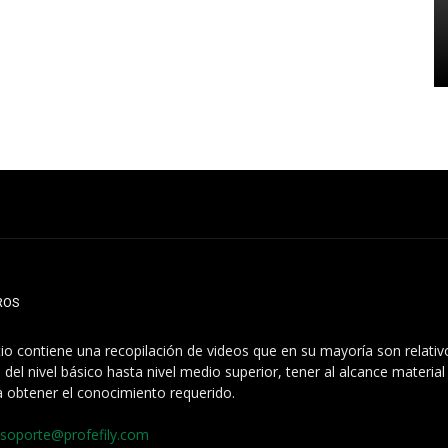
ROS
itio contiene una recopilación de videos que en su mayoría son relati
 del nivel básico hasta nivel medio superior, tener al alcance materia
a obtener el conocimiento requerido.
soporte@profefily.com