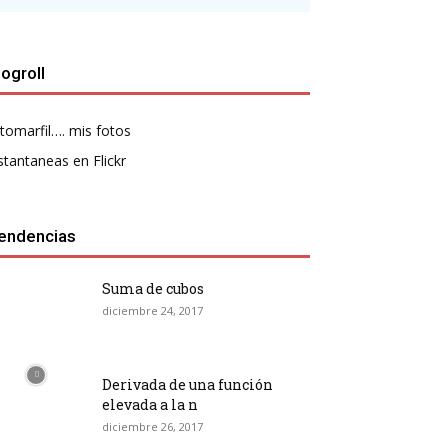
logroll
tomarfil…. mis fotos
stantaneas en Flickr
endencias
Suma de cubos
diciembre 24, 2017
Derivada de una función
elevada a la n
diciembre 26, 2017