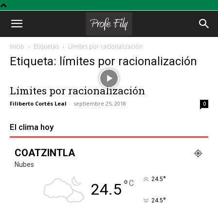
Profe
Inicio
Etiquetas
Límites por racionalización
Etiqueta: límites por racionalización
Fily
Límites por racionalización
Filiberto Cortés Leal
-
septiembre 25, 2018
0
El clima hoy
COATZINTLA
Nubes
°
24.5
°
C
24.5
°
24.5