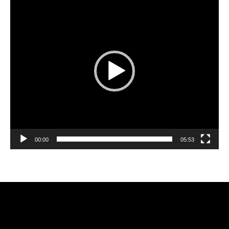
de
vídeo
00:00
05:53