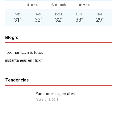
89 %
0.9kmh
99 %
VIE
SÁB
DOM
LUN
MAR
31
°
32
°
32
°
33
°
29
°
Blogroll
fotomarfil…. mis fotos
instantaneas en Flickr
Tendencias
Funciones especiales
febrero 18, 2018