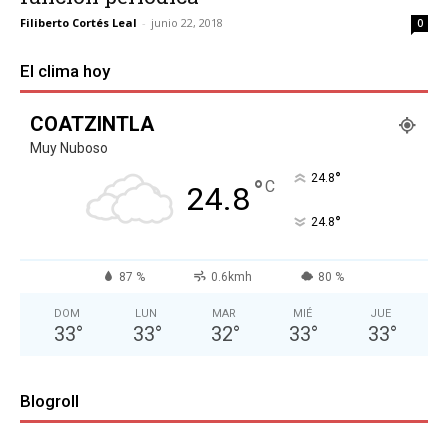
Filiberto Cortés Leal
-
junio 22, 2018
0
El clima hoy
COATZINTLA
Muy Nuboso
°
24.8
°
C
24.8
°
24.8
87 %
0.6kmh
80 %
DOM
LUN
MAR
MIÉ
JUE
33
°
33
°
32
°
33
°
33
°
Blogroll