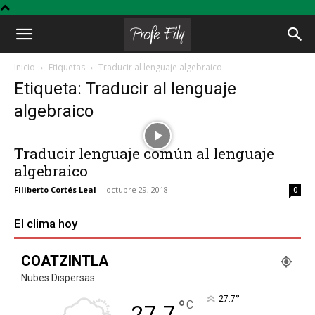
Profe
Inicio
Etiquetas
Traducir al lenguaje algebraico
Etiqueta: Traducir al lenguaje
Fily
algebraico
Traducir lenguaje común al lenguaje
algebraico
Filiberto Cortés Leal
-
octubre 29, 2018
0
El clima hoy
COATZINTLA
Nubes Dispersas
°
27.7
°
C
27.7