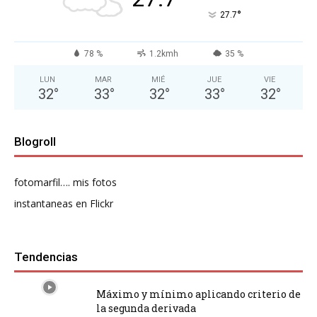
°
27.7
78 %
1.2kmh
35 %
LUN
MAR
MIÉ
JUE
VIE
32
°
33
°
32
°
33
°
32
°
Blogroll
fotomarfil…. mis fotos
instantaneas en Flickr
Tendencias
Máximo y mínimo aplicando criterio de
la segunda derivada