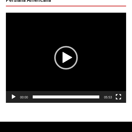
Persiana Americana
Reproductor
de
vídeo
00:00
05:53