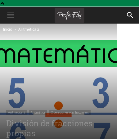
Profe
Inicio
Aritmética 2
Fily
Aritmética 2
Aritmética
Operaciones con fracciones
División de fracciones
propias