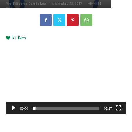
Por
Filiberto Cortés Leal
-
diciembre 23, 2017
6484
0
3
Likes
Reproductor
de
vídeo
00:00
01:17