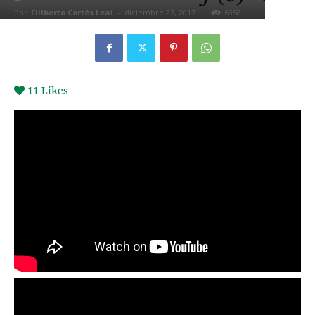
Por
Filiberto Cortés Leal
-
diciembre 27, 2017
6358
0
11
Likes