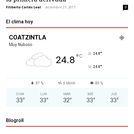
Filiberto Cortés Leal
-
diciembre 27, 2017
0
El clima hoy
COATZINTLA
Muy Nuboso
°
24.8
°
C
24.8
°
24.8
87 %
0.6kmh
80 %
DOM
LUN
MAR
MIÉ
JUE
33
°
33
°
32
°
33
°
33
°
Blogroll