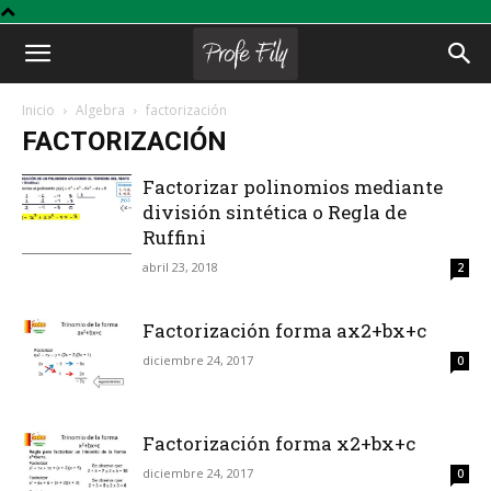
Profe
Inicio
Algebra
factorización
FACTORIZACIÓN
Fily
Factorizar polinomios mediante
división sintética o Regla de
Ruffini
abril 23, 2018
2
Factorización forma ax2+bx+c
diciembre 24, 2017
0
Factorización forma x2+bx+c
diciembre 24, 2017
0