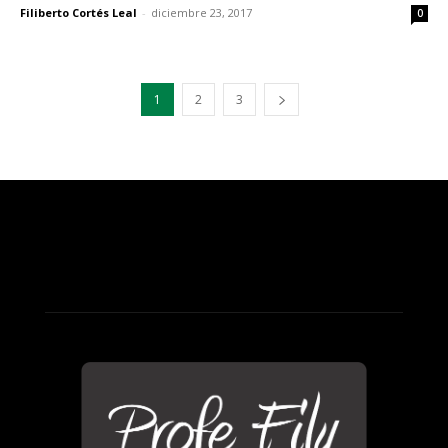
Filiberto Cortés Leal
-
diciembre 23, 2017
0
1
2
3