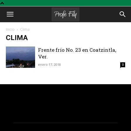
Profe
Inicio
Clima
CLIMA
Fily
Frente frío No. 23 en Coatzintla,
Ver.
enero 17, 2018
0