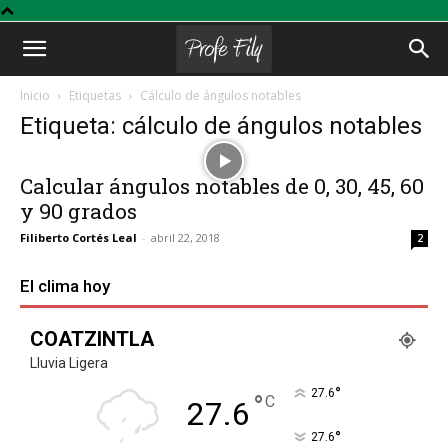
Profe
Inicio
Etiquetas
Cálculo de ángulos notables
Etiqueta: cálculo de ángulos notables
Fily
Calcular ángulos notables de 0, 30, 45, 60
y 90 grados
Filiberto Cortés Leal
-
abril 22, 2018
2
El clima hoy
COATZINTLA
Lluvia Ligera
°
27.6
°
C
27.6
°
27.6