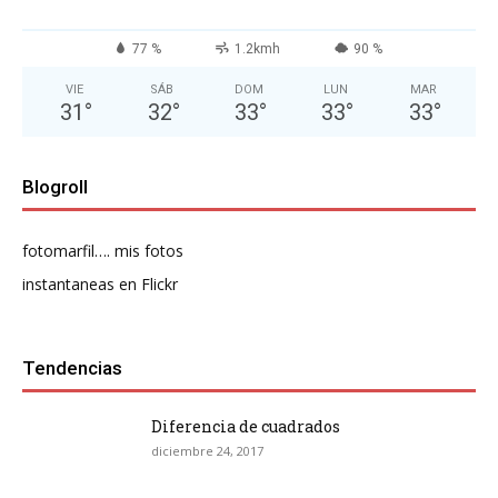
77 %
1.2kmh
90 %
VIE
SÁB
DOM
LUN
MAR
31
°
32
°
33
°
33
°
33
°
Blogroll
fotomarfil…. mis fotos
instantaneas en Flickr
Tendencias
Diferencia de cuadrados
diciembre 24, 2017