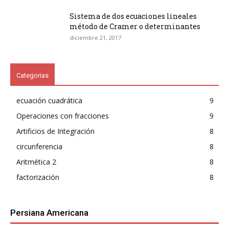
Sistema de dos ecuaciones lineales
método de Cramer o determinantes
diciembre 21, 2017
Categorias
ecuación cuadrática
9
Operaciones con fracciones
9
Artificios de Integración
8
circunferencia
8
Aritmética 2
8
factorización
8
Persiana Americana