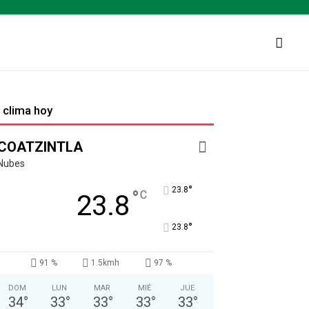
l clima hoy
COATZINTLA
Nubes
°
23.8
°
C
23.8
°
23.8
91 %
1.5kmh
97 %
DOM
LUN
MAR
MIÉ
JUE
34
°
33
°
33
°
33
°
33
°