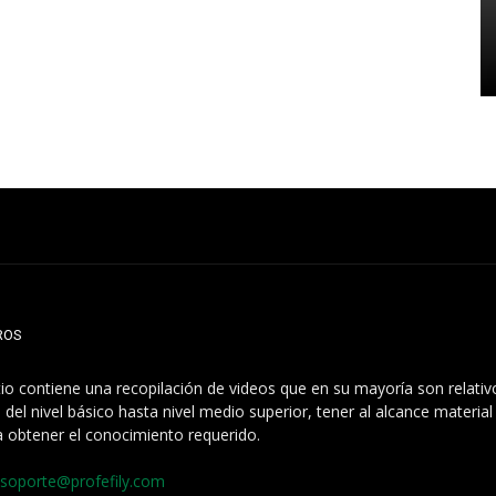
ROS
itio contiene una recopilación de videos que en su mayoría son relati
 del nivel básico hasta nivel medio superior, tener al alcance materia
a obtener el conocimiento requerido.
soporte@profefily.com