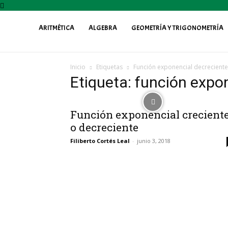
ARITMÉTICA
ALGEBRA
GEOMETRÍA Y TRIGONOMETRÍA
Profe
Inicio
Etiquetas
Función exponencial decreciente
Fily
Etiqueta: función expo
Función exponencial crecient
o decreciente
Filiberto Cortés Leal
-
junio 3, 2018