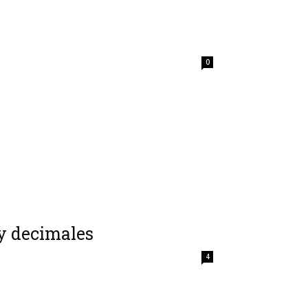
0
y decimales
4