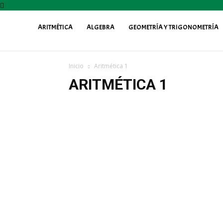
ARITMÉTICA
ALGEBRA
GEOMETRÍA Y TRIGONOMETRÍA
Profe
Inicio
Aritmética 1
Fily
ARITMÉTICA 1