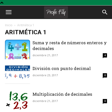
Profe
Inicio
Aritmética 1
ARITMÉTICA 1
Fily
Suma y resta de números enteros y
decimales
diciembre 21, 2017
4
División con punto decimal
diciembre 23, 2017
0
Multiplicación de decimales
diciembre 21, 2017
0