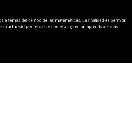
vos a temas del campo de las matemáticas. La finalidad es permitir
l estructurado por temas, y con ello logren un aprendizaje mas