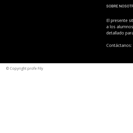
SOBRE NOSOT
El presente s
a los alumnos
detallado par
Contáctanos:
© Copyright profe Fily