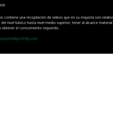
ROS
itio contiene una recopilación de videos que en su mayoría son relati
 del nivel básico hasta nivel medio superior, tener al alcance materia
a obtener el conocimiento requerido.
soporte@profefily.com