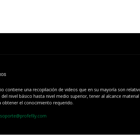
ROS
itio contiene una recopilación de videos que en su mayoría son relati
 del nivel básico hasta nivel medio superior, tener al alcance materia
a obtener el conocimiento requerido.
soporte@profefily.com