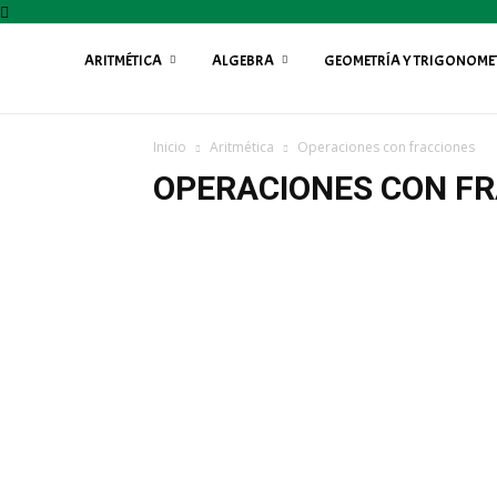
ARITMÉTICA
ALGEBRA
GEOMETRÍA Y TRIGONOME
Profe
Inicio
Aritmética
Operaciones con fracciones
Fily
OPERACIONES CON F