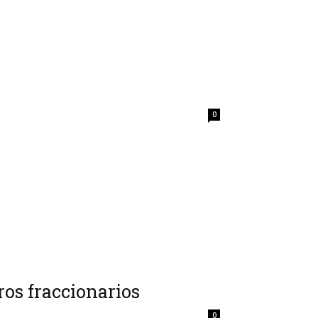
0
ros fraccionarios
0